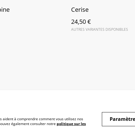
oine
Cerise
24,50 €
AUTRES VARIANTES DISPONIBLES
Paramètre
 nous aident à comprendre comment vous utilisez nos
 pouvez également consulter notre
politique sur les
itions
Politique de
Politique de coo
confidentialité