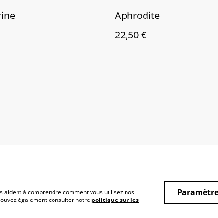
rine
Aphrodite
22,50 €
Paramètre
 nous aident à comprendre comment vous utilisez nos
 pouvez également consulter notre
politique sur les
itions
Politique de
Politique de coo
confidentialité